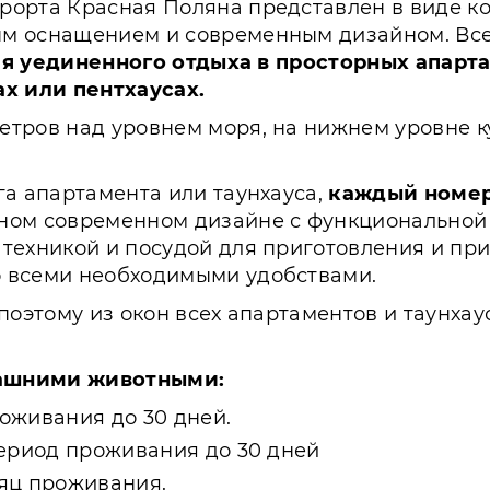
рорта Красная Поляна представлен в виде ко
ым оснащением и современным дизайном. Вс
я уединенного отдыха в просторных апарт
ах или пентхаусах.
тров над уровнем моря, на нижнем уровне ку
га апартамента или таунхауса,
каждый номер
ном современном дизайне с функциональной
 техникой и посудой для приготовления и пр
о всеми необходимыми удобствами.
 поэтому из окон всех апартаментов и таунха
ашними животными:
роживания до 30 дней.
ь период проживания до 30 дней
есяц проживания.