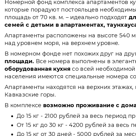
Номерной фонд комплекса апартаментов ку
которые порадуют постояльцев необходим
площадь от 70 кв. м. – идеально подходят
дл
семей с детьми в апартаментах, таунхаус
Апартаменты расположены на высоте 540 ме
над уровнем моря, на верхнем уровне.
В номерном фонде нет похожих друг на дру
площади.
Все номера выполнены в элегант
оборудованная кухня
со всей необходимой
населения имеются специальные номера с
Апартаменты находятся на верхних этажах,
Кавказские горы.
В комплексе
возможно проживание с дом
До 15 кг - 2100 рублей за весь период п
От 15 кг до 30 кг - 4200 рублей за вес
До 15 кг от 30 дней - 5000 рублей за м