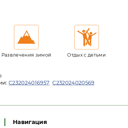
Развлечения зимой
Отдых с детьми
ю
ии:
С232024016957
С232024020569
Навигация