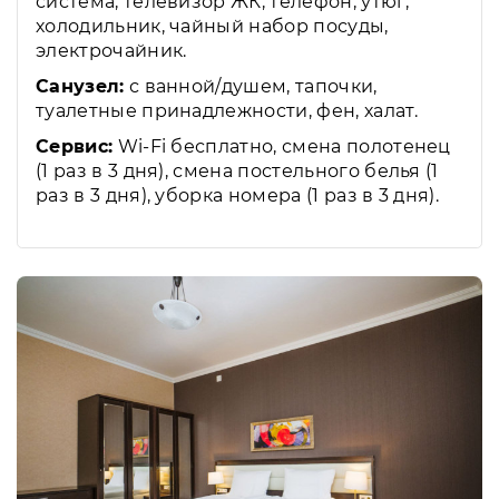
система, телевизор ЖК, телефон, утюг,
холодильник, чайный набор посуды,
электрочайник.
Санузел:
с ванной/душем, тапочки,
туалетные принадлежности, фен, халат.
Сервис:
Wi-Fi бесплатно, смена полотенец
(1 раз в 3 дня), смена постельного белья (1
раз в 3 дня), уборка номера (1 раз в 3 дня).